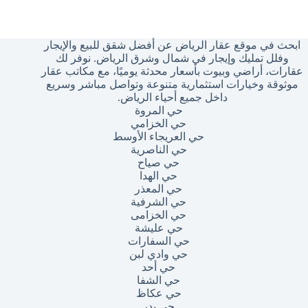
وجد
تائج
ابحث في موقع عقار الرياض عن أفضل شقق للبيع والإيجار
وفلل تمليك وإيجار في شمال وشرق الرياض. نوفر لك
عقارات، أراضي وبيوت بأسعار محدثة يوميًا، مع مكاتب عقار
موثوقة وخيارات استثمارية متنوعة وتواصل مباشر وسريع
داخل جميع أحياء الرياض.
حي المروة
حي الخزامي
حي العريجاء الأوسط
حي الناصرية
حي صياح
حي الهدا
حي المعذر
حي الشرفية
حي الخزامى
حي عليشة
حي السفارات
حي وادي لبن
حي أحد
حي الشفا
حي عكاظ
حي بدر