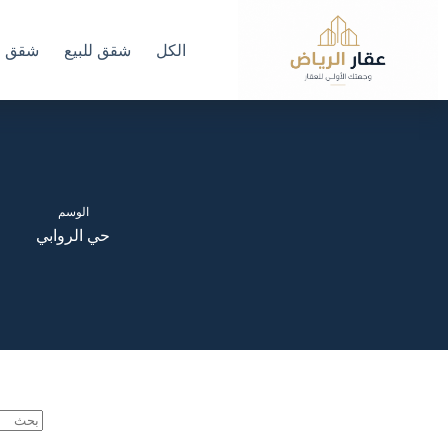
لتجاوز
لى
لمحتوى
الكل
شقق للبيع
شقق لل
الوسم
حي الروابي
لا