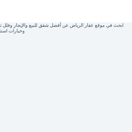
توجد
نتائج
ابحث في موقع عقار الرياض عن أفضل شقق للبيع والإيجار وفلل تم
وخيارات استث