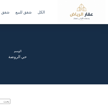
لتجاوز
لى
لمحتوى
الكل
شقق للبيع
شقق لل
الوسم
حي الروضة
لا