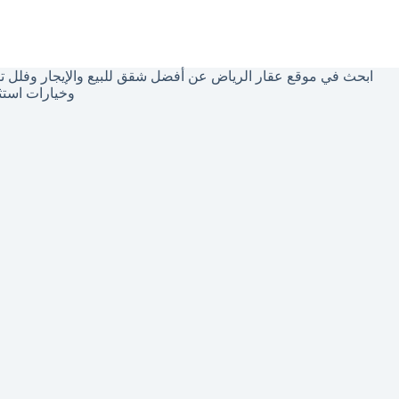
توجد
نتائج
ابحث في موقع عقار الرياض عن أفضل شقق للبيع والإيجار وفلل تم
وخيارات استث