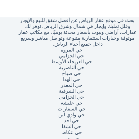
وجد
تائج
ابحث في موقع عقار الرياض عن أفضل شقق للبيع والإيجار
وفلل تمليك وإيجار في شمال وشرق الرياض. نوفر لك
عقارات، أراضي وبيوت بأسعار محدثة يوميًا، مع مكاتب عقار
موثوقة وخيارات استثمارية متنوعة وتواصل مباشر وسريع
داخل جميع أحياء الرياض.
حي المروة
حي الخزامي
حي العريجاء الأوسط
حي الناصرية
حي صياح
حي الهدا
حي المعذر
حي الشرفية
حي الخزامى
حي عليشة
حي السفارات
حي وادي لبن
حي أحد
حي الشفا
حي عكاظ
حي بدر