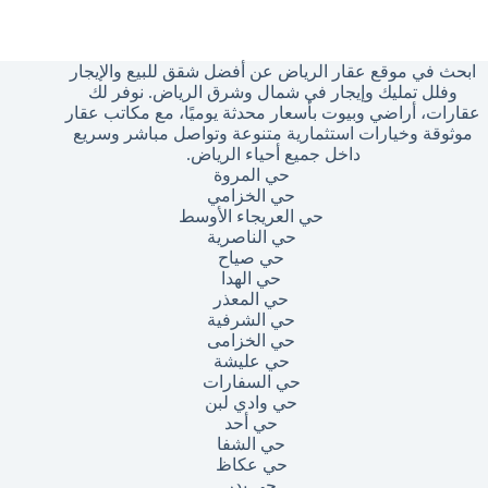
وجد
تائج
ابحث في موقع عقار الرياض عن أفضل شقق للبيع والإيجار
وفلل تمليك وإيجار في شمال وشرق الرياض. نوفر لك
عقارات، أراضي وبيوت بأسعار محدثة يوميًا، مع مكاتب عقار
موثوقة وخيارات استثمارية متنوعة وتواصل مباشر وسريع
داخل جميع أحياء الرياض.
حي المروة
حي الخزامي
حي العريجاء الأوسط
حي الناصرية
حي صياح
حي الهدا
حي المعذر
حي الشرفية
حي الخزامى
حي عليشة
حي السفارات
حي وادي لبن
حي أحد
حي الشفا
حي عكاظ
حي بدر