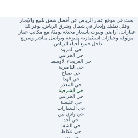
وجد
تائج
ابحث في موقع عقار الرياض عن أفضل شقق للبيع والإيجار
وفلل تمليك وإيجار في شمال وشرق الرياض. نوفر لك
عقارات، أراضي وبيوت بأسعار محدثة يوميًا، مع مكاتب عقار
موثوقة وخيارات استثمارية متنوعة وتواصل مباشر وسريع
داخل جميع أحياء الرياض.
حي المروة
حي الخزامي
حي العريجاء الأوسط
حي الناصرية
حي صياح
حي الهدا
حي المعذر
حي الشرفية
حي الخزامى
حي عليشة
حي السفارات
حي وادي لبن
حي أحد
حي الشفا
حي عكاظ
حي بدر