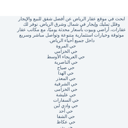
وجد
تائج
ابحث في موقع عقار الرياض عن أفضل شقق للبيع والإيجار
وفلل تمليك وإيجار في شمال وشرق الرياض. نوفر لك
عقارات، أراضي وبيوت بأسعار محدثة يوميًا، مع مكاتب عقار
موثوقة وخيارات استثمارية متنوعة وتواصل مباشر وسريع
داخل جميع أحياء الرياض.
حي المروة
حي الخزامي
حي العريجاء الأوسط
حي الناصرية
حي صياح
حي الهدا
حي المعذر
حي الشرفية
حي الخزامى
حي عليشة
حي السفارات
حي وادي لبن
حي أحد
حي الشفا
حي عكاظ
حي بدر