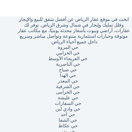
وجد
تائج
ابحث في موقع عقار الرياض عن أفضل شقق للبيع والإيجار
وفلل تمليك وإيجار في شمال وشرق الرياض. نوفر لك
عقارات، أراضي وبيوت بأسعار محدثة يوميًا، مع مكاتب عقار
موثوقة وخيارات استثمارية متنوعة وتواصل مباشر وسريع
داخل جميع أحياء الرياض.
حي المروة
حي الخزامي
حي العريجاء الأوسط
حي الناصرية
حي صياح
حي الهدا
حي المعذر
حي الشرفية
حي الخزامى
حي عليشة
حي السفارات
حي وادي لبن
حي أحد
حي الشفا
حي عكاظ
حي بدر