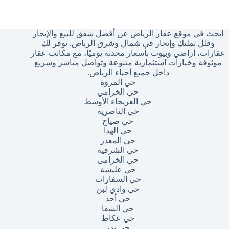
وجد
تائج
ابحث في موقع عقار الرياض عن أفضل شقق للبيع والإيجار
وفلل تمليك وإيجار في شمال وشرق الرياض. نوفر لك
عقارات، أراضي وبيوت بأسعار محدثة يوميًا، مع مكاتب عقار
موثوقة وخيارات استثمارية متنوعة وتواصل مباشر وسريع
داخل جميع أحياء الرياض.
حي المروة
حي الخزامي
حي العريجاء الأوسط
حي الناصرية
حي صياح
حي الهدا
حي المعذر
حي الشرفية
حي الخزامى
حي عليشة
حي السفارات
حي وادي لبن
حي أحد
حي الشفا
حي عكاظ
حي بدر