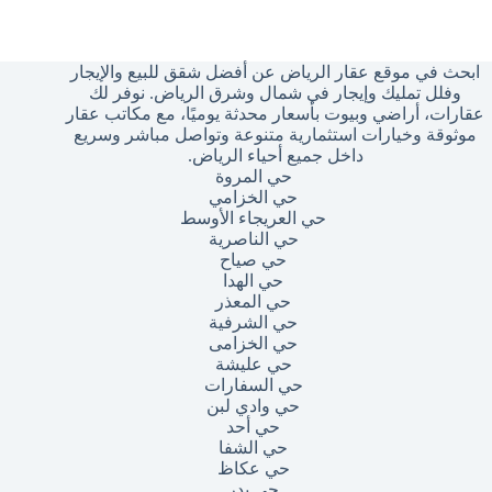
وجد
تائج
ابحث في موقع عقار الرياض عن أفضل شقق للبيع والإيجار
وفلل تمليك وإيجار في شمال وشرق الرياض. نوفر لك
عقارات، أراضي وبيوت بأسعار محدثة يوميًا، مع مكاتب عقار
موثوقة وخيارات استثمارية متنوعة وتواصل مباشر وسريع
داخل جميع أحياء الرياض.
حي المروة
حي الخزامي
حي العريجاء الأوسط
حي الناصرية
حي صياح
حي الهدا
حي المعذر
حي الشرفية
حي الخزامى
حي عليشة
حي السفارات
حي وادي لبن
حي أحد
حي الشفا
حي عكاظ
حي بدر