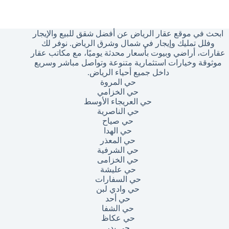
وجد
تائج
ابحث في موقع عقار الرياض عن أفضل شقق للبيع والإيجار
وفلل تمليك وإيجار في شمال وشرق الرياض. نوفر لك
عقارات، أراضي وبيوت بأسعار محدثة يوميًا، مع مكاتب عقار
موثوقة وخيارات استثمارية متنوعة وتواصل مباشر وسريع
داخل جميع أحياء الرياض.
حي المروة
حي الخزامي
حي العريجاء الأوسط
حي الناصرية
حي صياح
حي الهدا
حي المعذر
حي الشرفية
حي الخزامى
حي عليشة
حي السفارات
حي وادي لبن
حي أحد
حي الشفا
حي عكاظ
حي بدر