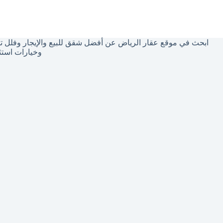
توجد
نتائج
ابحث في موقع عقار الرياض عن أفضل شقق للبيع والإيجار وفلل تم
وخيارات استث