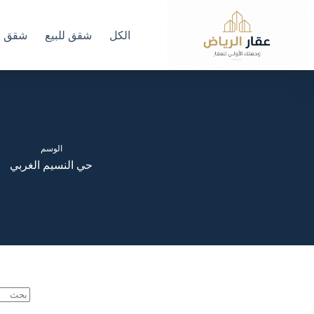
لتجاوز
لى
لمحتوى
الكل
شقق للبيع
شقق لل
الوسم
حي النسيم الغربي
لا