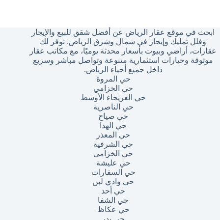
وجد
تائج
ابحث في موقع عقار الرياض عن أفضل شقق للبيع والإيجار
وفلل تمليك وإيجار في شمال وشرق الرياض. نوفر لك
عقارات، أراضي وبيوت بأسعار محدثة يوميًا، مع مكاتب عقار
موثوقة وخيارات استثمارية متنوعة وتواصل مباشر وسريع
داخل جميع أحياء الرياض.
حي المروة
حي الخزامي
حي العريجاء الأوسط
حي الناصرية
حي صياح
حي الهدا
حي المعذر
حي الشرفية
حي الخزامى
حي عليشة
حي السفارات
حي وادي لبن
حي أحد
حي الشفا
حي عكاظ
حي بدر