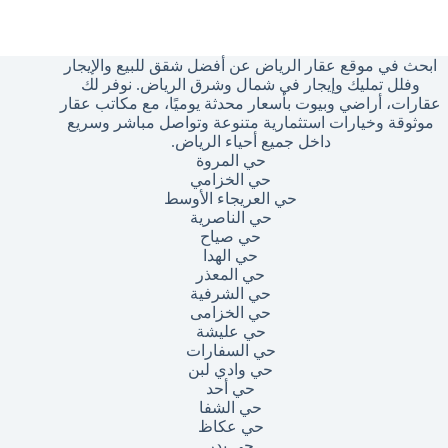
وجد
تائج
ابحث في موقع عقار الرياض عن أفضل شقق للبيع والإيجار
وفلل تمليك وإيجار في شمال وشرق الرياض. نوفر لك
عقارات، أراضي وبيوت بأسعار محدثة يوميًا، مع مكاتب عقار
موثوقة وخيارات استثمارية متنوعة وتواصل مباشر وسريع
داخل جميع أحياء الرياض.
حي المروة
حي الخزامي
حي العريجاء الأوسط
حي الناصرية
حي صياح
حي الهدا
حي المعذر
حي الشرفية
حي الخزامى
حي عليشة
حي السفارات
حي وادي لبن
حي أحد
حي الشفا
حي عكاظ
حي بدر