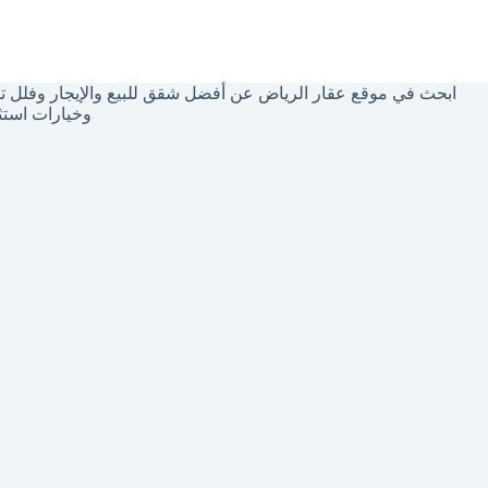
توجد
نتائج
ابحث في موقع عقار الرياض عن أفضل شقق للبيع والإيجار وفلل تم
وخيارات استث