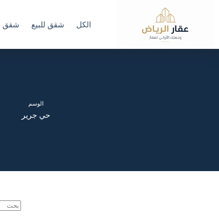
لتجاوز
لى
لمحتوى
الكل
شقق للبيع
شقق لل
الوسم
حي جرير
لا