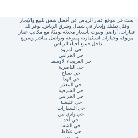
وجد
تائج
ابحث في موقع عقار الرياض عن أفضل شقق للبيع والإيجار
وفلل تمليك وإيجار في شمال وشرق الرياض. نوفر لك
عقارات، أراضي وبيوت بأسعار محدثة يوميًا، مع مكاتب عقار
موثوقة وخيارات استثمارية متنوعة وتواصل مباشر وسريع
داخل جميع أحياء الرياض.
حي المروة
حي الخزامي
حي العريجاء الأوسط
حي الناصرية
حي صياح
حي الهدا
حي المعذر
حي الشرفية
حي الخزامى
حي عليشة
حي السفارات
حي وادي لبن
حي أحد
حي الشفا
حي عكاظ
حي بدر