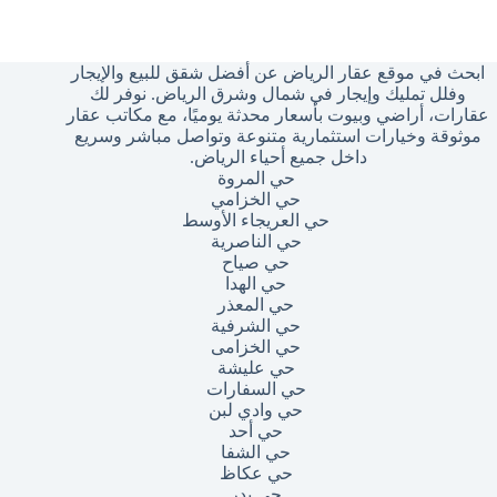
وجد
تائج
ابحث في موقع عقار الرياض عن أفضل شقق للبيع والإيجار
وفلل تمليك وإيجار في شمال وشرق الرياض. نوفر لك
عقارات، أراضي وبيوت بأسعار محدثة يوميًا، مع مكاتب عقار
موثوقة وخيارات استثمارية متنوعة وتواصل مباشر وسريع
داخل جميع أحياء الرياض.
حي المروة
حي الخزامي
حي العريجاء الأوسط
حي الناصرية
حي صياح
حي الهدا
حي المعذر
حي الشرفية
حي الخزامى
حي عليشة
حي السفارات
حي وادي لبن
حي أحد
حي الشفا
حي عكاظ
حي بدر